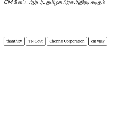
CM போட்ட ஆர்டர்.. தமிழக அரசு அதிரடி கடிதம்
thanthitv
TN Govt
Chennai Corporation
cm vijay