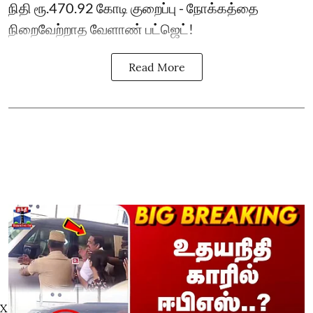
நிதி ரூ.470.92 கோடி குறைப்பு - நோக்கத்தை
நிறைவேற்றாத வேளாண் பட்ஜெட்!
Read More
X