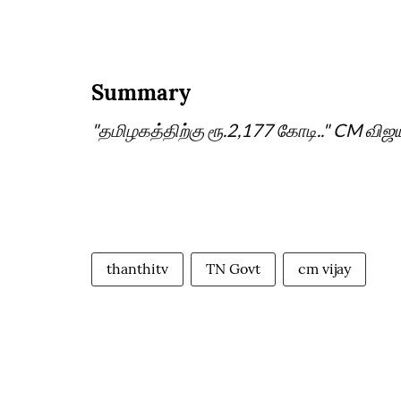
Summary
"தமிழகத்திற்கு ரூ.2,177 கோடி.." CM விஜ
thanthitv
TN Govt
cm vijay