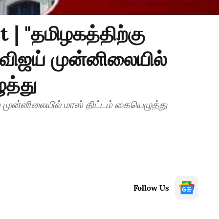
 | "தமிழகத்திற்கு
 விஜய் முன்னிலையில்
ுத்து
ய் முன்னிலையில் மாஸ் திட்டம் கையெழுத்து
Follow Us