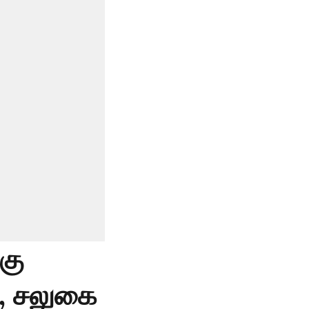
கு
ல, சலுகை