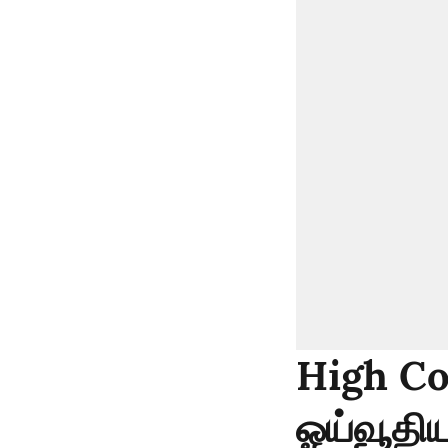
High Cou
ஓய்வூதி