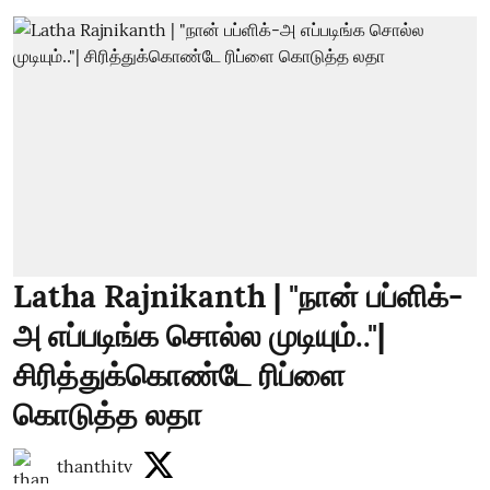
Latha Rajnikanth | "நான் பப்ளிக்-
அ எப்படிங்க சொல்ல முடியும்.."|
சிரித்துக்கொண்டே ரிப்ளை
கொடுத்த லதா
thanthitv