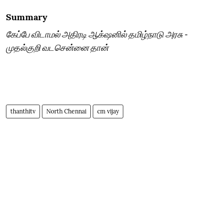
Summary
கேப்பே விடாமல் அதிரடி ஆக்‌ஷனில் தமிழ்நாடு அரசு -
முதல்குறி வடசென்னை தான்
thanthitv
North Chennai
cm vijay