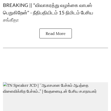
BREAKING || "விவாகரத்து வழக்கை வாபஸ்
பெறுகிறேன்" - நீதிபதியிடம் 15 நிமிடம் பேசிய
சங்கீதா
Read More