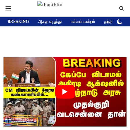
BREAKING
ஆயுத எழுத்து
மக்கள் மன்றம்
தந்தி டிவி D