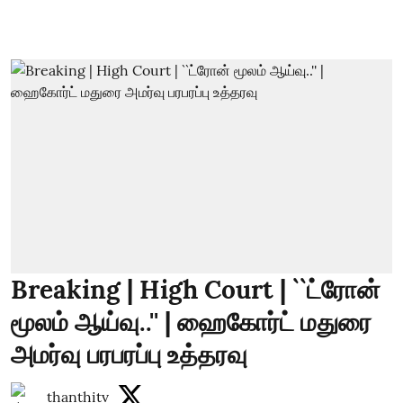
Breaking | High Court | ``ட்ரோன்
மூலம் ஆய்வு..'' | ஹைகோர்ட் மதுரை
அமர்வு பரபரப்பு உத்தரவு
thanthitv