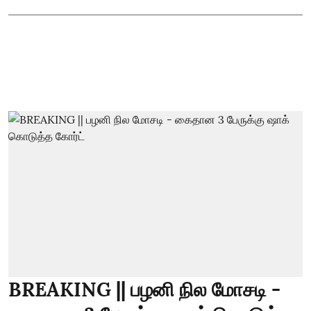
BREAKING || பழனி நில மோசடி -