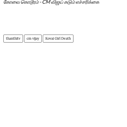
கோவை கொடூரம் - CM விஜய் கடும் எச்சரிக்கை
thanthitv
cm vijay
Kovai Girl Death