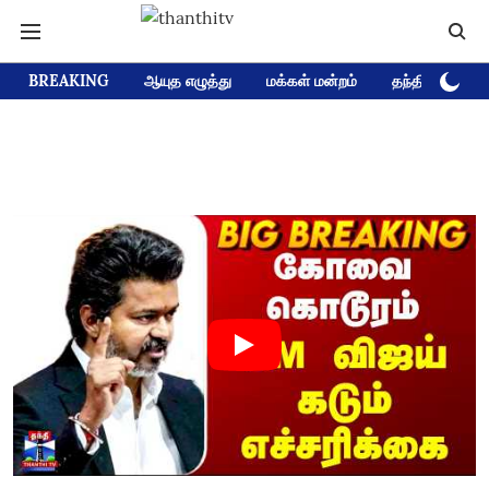
BREAKING
ஆயுத எழுத்து
மக்கள் மன்றம்
தந்தி டிவி D