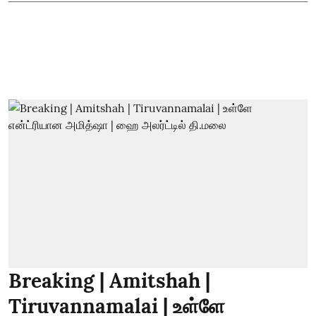
Breaking | Amitshah |
Tiruvannamalai | உள்ளே