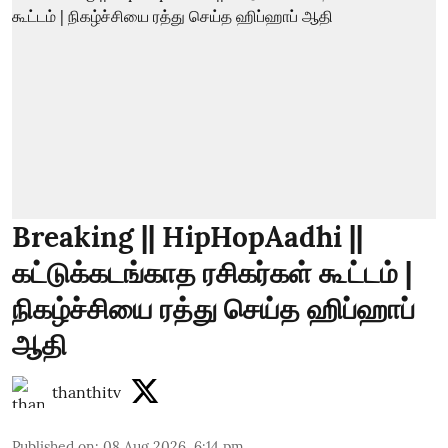
Breaking || HipHopAadhi ||
கட்டுக்கடங்காத ரசிகர்கள் கூட்டம் |
நிகழ்ச்சியை ரத்து செய்த ஹிப்ஹாப்
ஆதி
thanthitv
Published on
:
08 Aug 2026, 6:14 pm