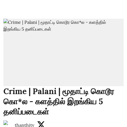
Crime | Palani | மூதாட்டி கொடூர
கொ*ல - களத்தில் இறங்கிய 5
தனிப்படைகள்
thanthitv