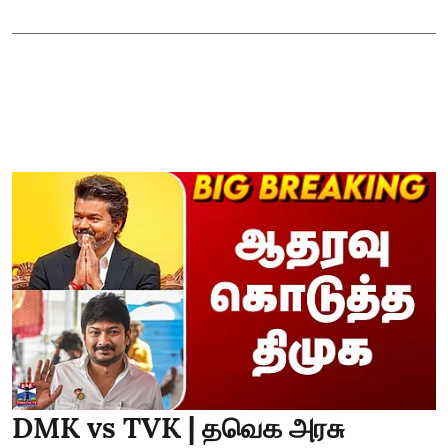
DMK vs TVK | தவெக அரசு