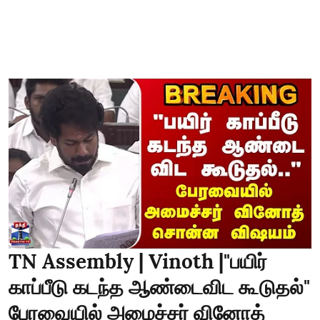
TN Assembly | Vinoth |"பயிர்
காப்பீடு கடந்த ஆண்டைவிட கூடுதல்"
பேரவையில் அமைச்சர் வினோத்