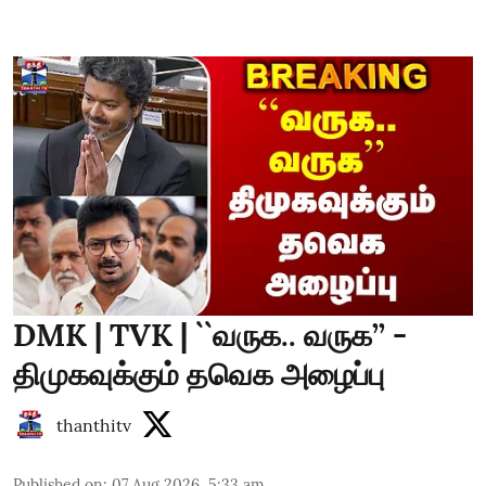
DMK | TVK | ``வருக.. வருக’’ -
திமுகவுக்கும் தவெக அழைப்பு
thanthitv
Published on
:
07 Aug 2026, 5:33 am