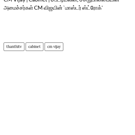
அமைச்சர்கள் CM விஜயின் `மாஸ்டர் ஸ்ட்ரோக்'
thanthitv
cabinet
cm vijay