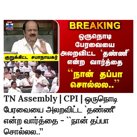
TN Assembly | CPI | ஒருநொடி
பேரவையை அலறவிட்ட `தண்ணீ’
என்ற வார்த்தை - ``நான் தப்பா
சொல்லல..’’