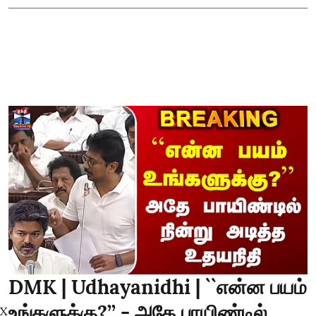
DMK | Udhayanidhi | ``என்ன பயம்
உங்களுக்கு?’’ - அதே பாயிண்டில்
X