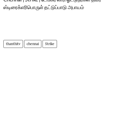
ஸ்டிரைக்எரிபொருள் தட்டுப்பாடு அபாயம்
thanthitv
chennai
Strike