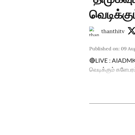
வெடிக்கு
thanthitv
Published on
:
09 Au
🔴LIVE : AIADMK |
வெடிக்கும் களேபர