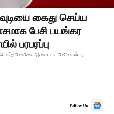
ரவுடியை கைது செய்ய
சமாக பேசி பயங்கர
ல் பரபரப்பு
ய சென்ற போலீசை ஆபாசமாக பேசி பயங்கர
Follow Us