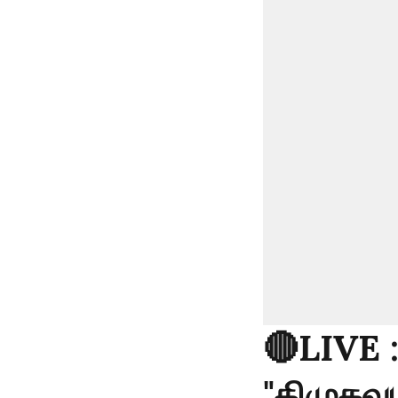
🔴LIVE 
"திமுகவு