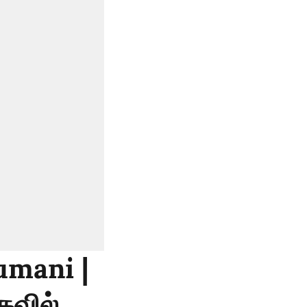
umani |
கவில்