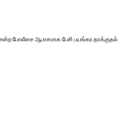
 சென்ற போலீசை ஆபாசமாக பேசி பயங்கர தாக்குதல்