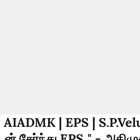
: AIADMK | EPS | S.P.Vel
டன் சேர்ந்து EPS.." - அதிமு