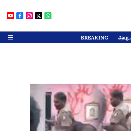
BREAKING
ஆயுத 