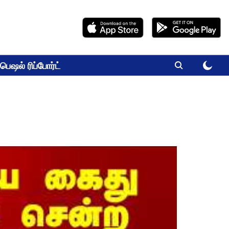
பெஷல் ரிப்போர்ட்