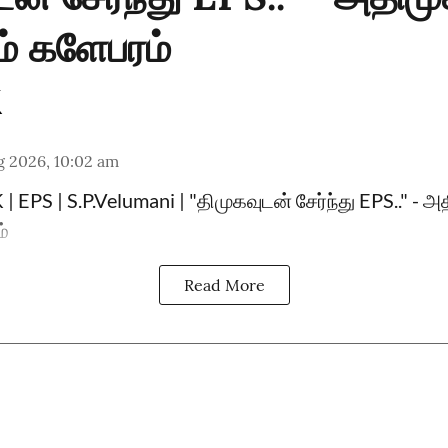
ம் களேபரம்
g 2026, 10:02 am
 EPS | S.P.Velumani | "திமுகவுடன் சேர்ந்து EPS.." - அ
ம்
Read More