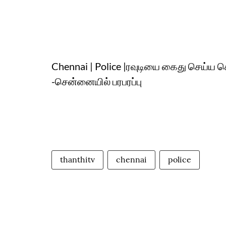
Chennai | Police |ரவுடியை கைது செய்ய
-சென்னையில் பரபரப்பு
thanthitv
chennai
police