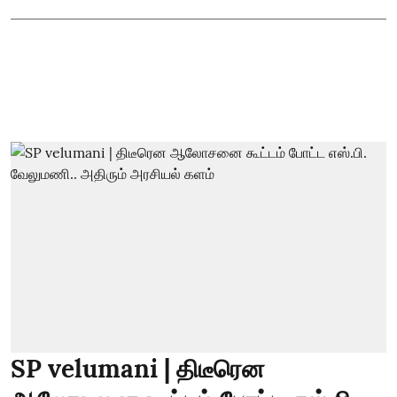
SP velumani | திடீரென