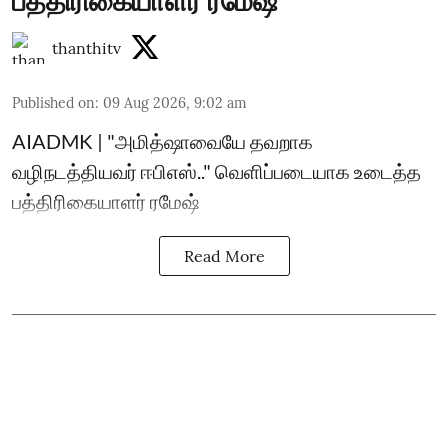
பத்திரிகையாளர் ரமேஷ்
thanthitv
Published on
:
09 Aug 2026, 9:02 am
AIADMK | "அமித்ஷாவையே தவறாக
வழிநடத்தியவர் ஈபிஎஸ்.." வெளிப்படையாக உடைத்த
பத்திரிகையாளர் ரமேஷ்
Read More