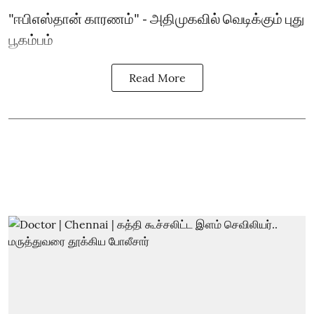
"ஈபிஎஸ்தான் காரணம்" - அதிமுகவில் வெடிக்கும் புது
பூகம்பம்
Read More