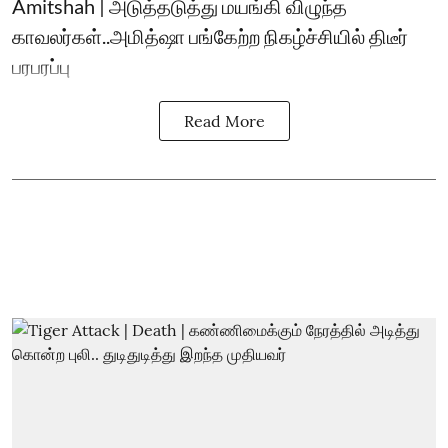
Amitshah | அடுத்தடுத்து மயங்கி விழுந்த
காவலர்கள்..அமித்ஷா பங்கேற்ற நிகழ்ச்சியில் திடீர்
பரபரப்பு
Read More