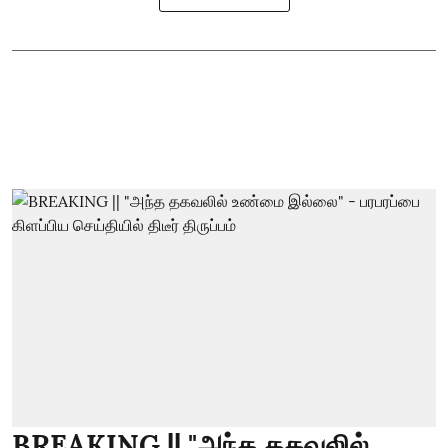
BREAKING || "அந்த தகவலில்