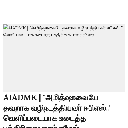
AIADMK | "அமித்ஷாவையே
தவறாக வழிநடத்தியவர் ஈபிஎஸ்.."
வெளிப்படையாக உடைத்த