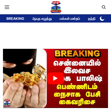
BREAKING
ஆயுத எழுத்து
மக்கள் மன்றம்
தந்தி டிவி DEE