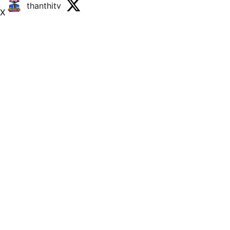
thanthitv
X
Published on
:
06 Aug 2026, 9:24 am
Read More