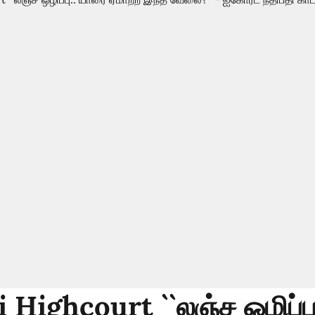
Highcourt ``லஞ்ச ஒழிப்பு