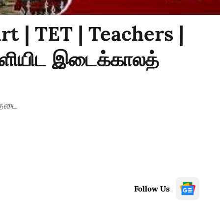
t | TET | Teachers |
ளியிட இடைக்காலத்
 தடை
Follow Us