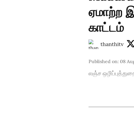
ஏமாற்ற இ
காட்டம்
thanthitv
Published on
:
08 Au
லஞ்ச ஒழிப்புத்துற