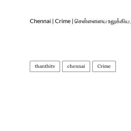
Chennai | Crime | சென்னையை உலுக்கிய
thanthitv
chennai
Crime