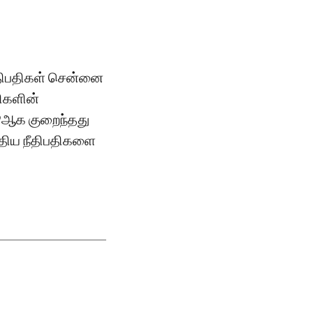
ீதிபதிகள் சென்னை
திகளின்
9ஆக குறைந்தது
புதிய நீதிபதிகளை