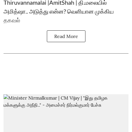
Thiruvannamalai |AmitShah | தி.மலையில்
அமித்ஷா.. அடுத்து என்ன? வெளியான முக்கிய
தகவல்
Read More