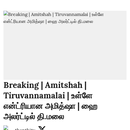
Breaking | Amitshah |
Tiruvannamalai | உள்ளே
என்ட்ரியான அமித்ஷா | ஹை
அலர்ட்டில் தி.மலை