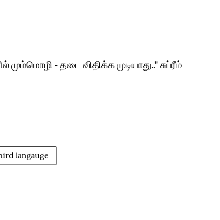
மும்மொழி - தடை விதிக்க முடியாது.." சுப்ரீம்
hird langauge