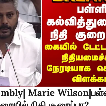
mbly| Marie Wilson|பள்
ுறையில் நிதி குறைப்பா?