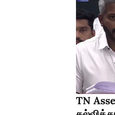
TN Asse
கல்வித்த