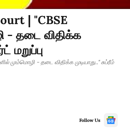
ourt | "CBSE
ி - தடை விதிக்க
்ட் மறுப்பு
் மும்மொழி - தடை விதிக்க முடியாது.." சுப்ரீம்
Follow Us