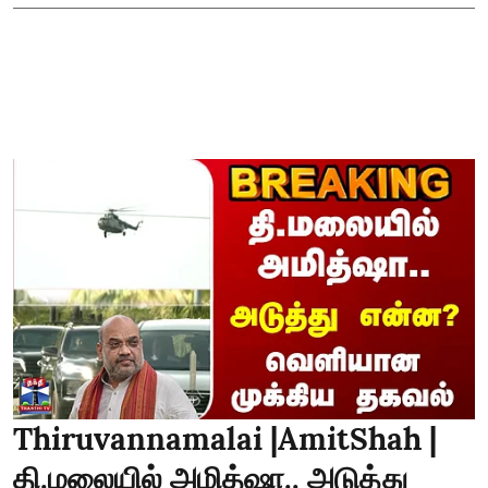
Thiruvannamalai |AmitShah |
தி.மலையில் அமித்ஷா.. அடுத்து