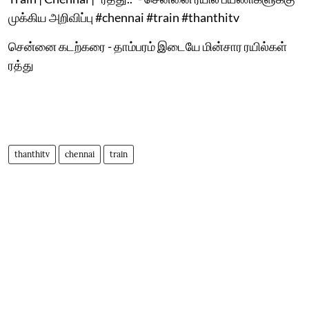
முக்கிய அறிவிப்பு #chennai #train #thanthitv
சென்னை கடற்கரை - தாம்பரம் இடையே மின்சார ரயில்கள்
ரத்து
thanthitv
chennai
train