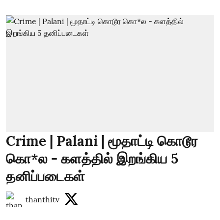
Crime | Palani | மூதாட்டி கொடூர
கொ*ல - களத்தில் இறங்கிய 5
தனிப்படைகள்
thanthitv