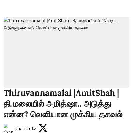
Thiruvannamalai |AmitShah |
தி.மலையில் அமித்ஷா.. அடுத்து
என்ன? வெளியான முக்கிய தகவல்
thanthitv