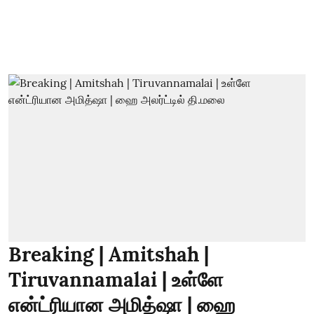
Breaking | Amitshah |
Tiruvannamalai | உள்ளே
என்ட்ரியான அமித்ஷா | ஹை