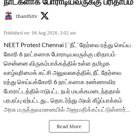
நாட்களாக போராடியவருக்கு பரிதாபம்
thanthitv
Published on
:
06 Aug 2026, 3:02 am
NEET Protest Chennai | `நீட்’ தேர்வை ரத்து செய்ய
கோரி 6 நாட்களாக போராடியவருக்கு பரிதாபம்
சென்னை விருகம்பாக்கத்தில் உள்ள தமிழக
வாழ்வுரிமைக் கட்சி அலுவலகத்தில், நீட் தேர்வை
ரத்து செய்யக்கோரி 6 நாட்களாக உண்ணாவிர
போராட்டத்தில் ஈடுபட்ட நபர் மயக்கமடைந்த‌தால்
பரபரப்பு ஏற்பட்ட‌து... தொடர்ந்து அவர் கீழ்ப்பாக்கம்
அரசு மருத்துவமனையில் அனுமதிக்கப்பட்டுள்ளார்...
Read More