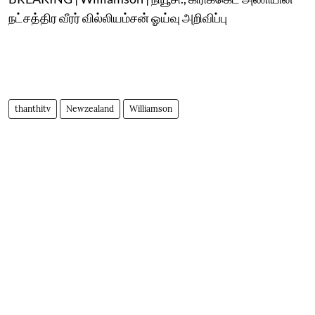
நட்சத்திர வீரர் வில்லியம்சன் ஓய்வு அறிவிப்பு
thanthitv
Newzealand
Williamson