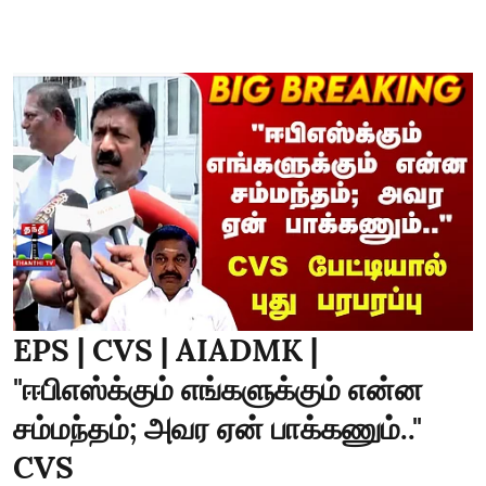
EPS | CVS | AIADMK |
"ஈபிஎஸ்க்கும் எங்களுக்கும் என்ன
சம்மந்தம்; அவர ஏன் பாக்கணும்.."
CVS