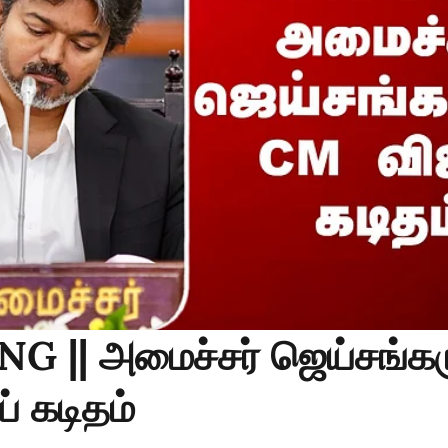
G || அமைச்சர் ஜெய்சங்கர
் கடிதம்