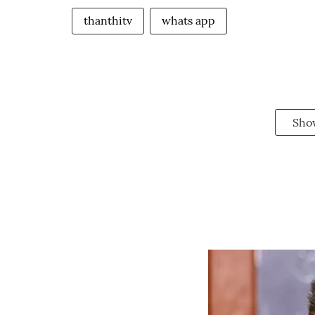
thanthitv
whats app
Sho