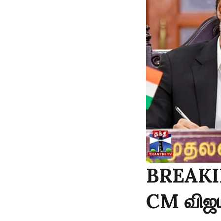
BREAKIN
CM விஜய