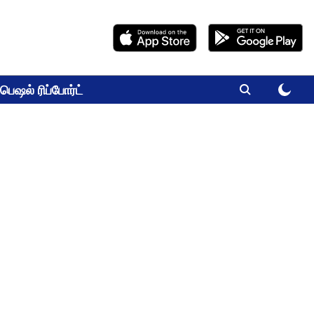
பெஷல் ரிப்போர்ட்