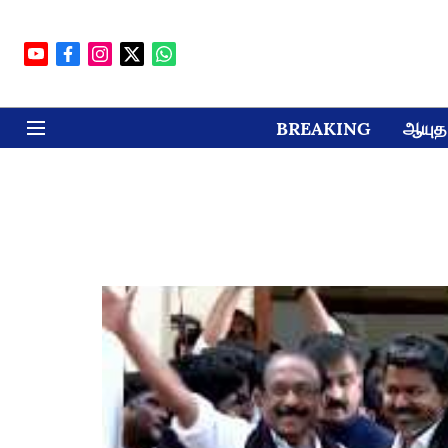
BREAKING
ஆயுத 