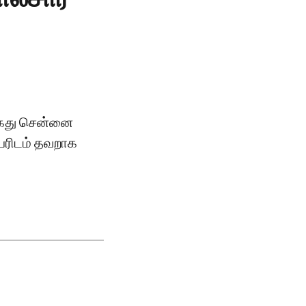
கைது சென்னை
யரிடம் தவறாக