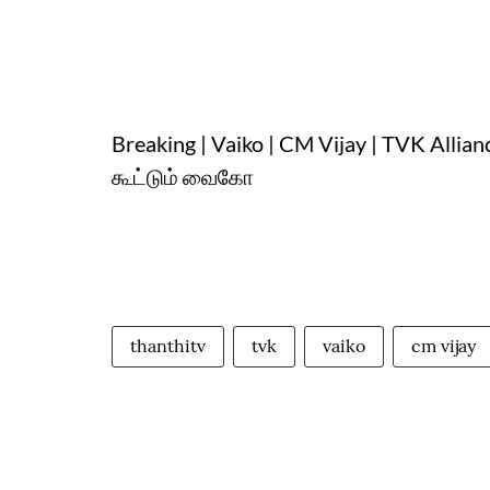
Breaking | Vaiko | CM Vijay | TVK Allia
கூட்டும் வைகோ
thanthitv
tvk
vaiko
cm vijay