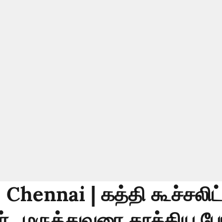
 Chennai | கத்தி கூச்சலி
்.. மருத்துவரை தூக்கிய போ