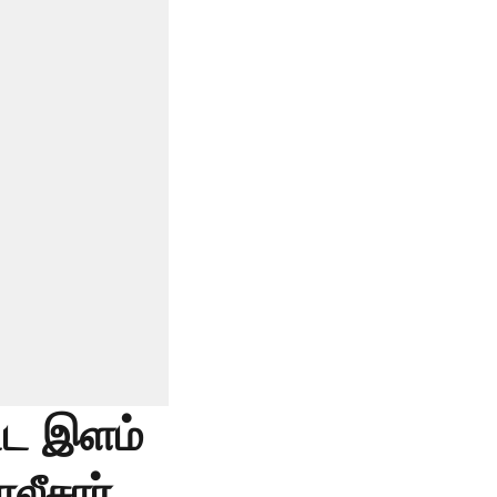
ட்ட இளம்
லீசார்