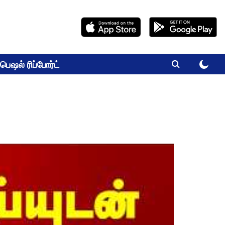
பெஷல் ரிப்போர்ட்