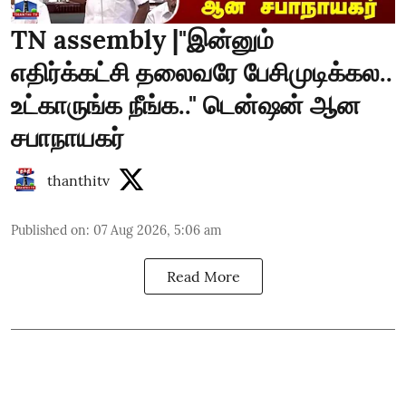
TN assembly |"இன்னும்
எதிர்க்கட்சி தலைவரே பேசிமுடிக்கல..
உட்காருங்க நீங்க.." டென்ஷன் ஆன
சபாநாயகர்
thanthitv
Published on
:
07 Aug 2026, 5:06 am
Read More