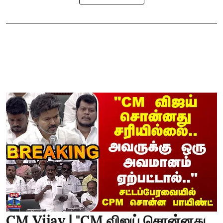
CM Vijay | "CM விஜய் சொன்னது