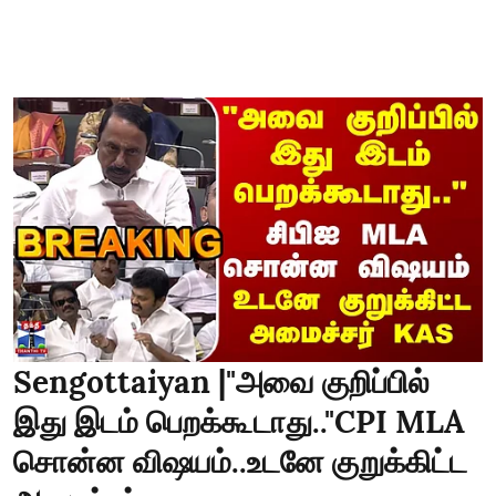
Sengottaiyan |"அவை குறிப்பில்
இது இடம் பெறக்கூடாது.."CPI MLA
சொன்ன விஷயம்..உடனே குறுக்கிட்ட