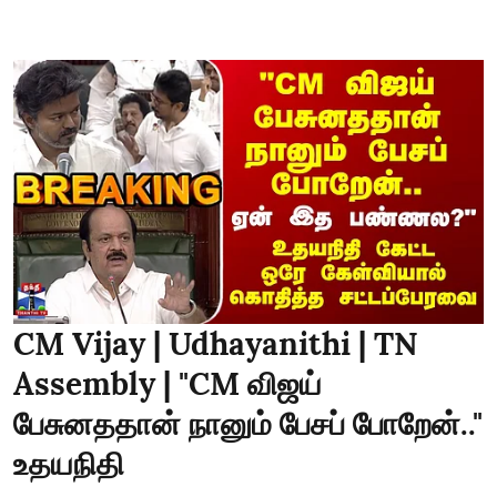
CM Vijay | Udhayanithi | TN
Assembly | "CM விஜய்
பேசுனததான் நானும் பேசப் போறேன்.."
உதயநிதி