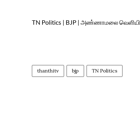
TN Politics | BJP | அண்ணாமலை வெளியிட்ட 
thanthitv
bjp
TN Politics