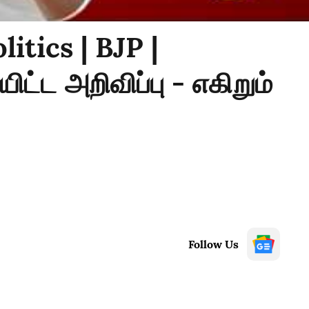
tics | BJP |
ட அறிவிப்பு - எகிறும்
Follow Us