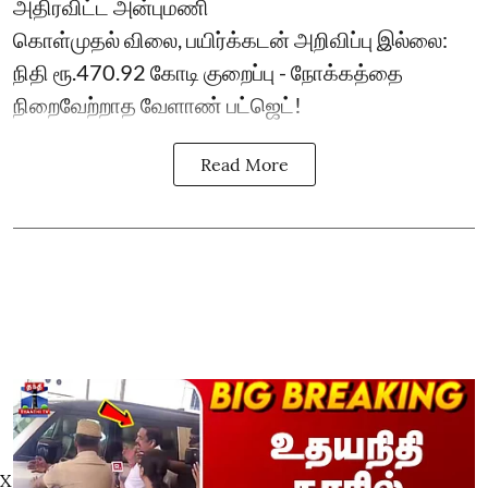
அதிரவிட்ட அன்புமணி
கொள்முதல் விலை, பயிர்க்கடன் அறிவிப்பு இல்லை:
நிதி ரூ.470.92 கோடி குறைப்பு - நோக்கத்தை
நிறைவேற்றாத வேளாண் பட்ஜெட்!
Read More
X