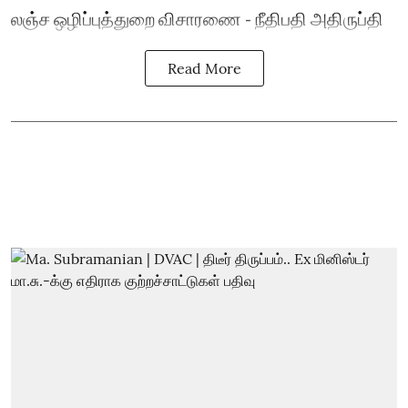
லஞ்ச ஒழிப்புத்துறை விசாரணை - நீதிபதி அதிருப்தி
Read More