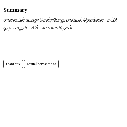
Summary
சாலையில் நடந்து சென்றபோது பாலியல் தொல்லை - தப்பி
ஓடிய சிறுமி... சிக்கிய காம மிருகம்
thanthitv
sexual harassment