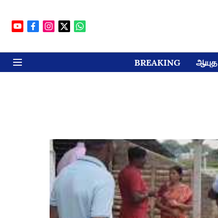
BREAKING
ஆயுத 