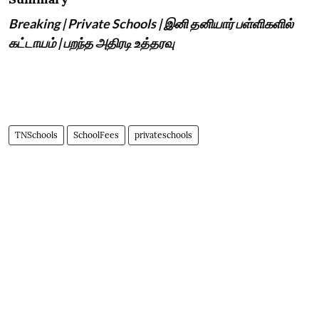
Breaking | Private Schools | இனி தனியார் பள்ளிகளில்
கட்டாயம் | பறந்த அதிரடி உத்தரவு
TNSchools
SchoolFees
privateschools