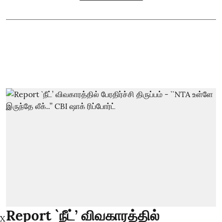
Report `நீட்’ விவகாரத்தில்
X