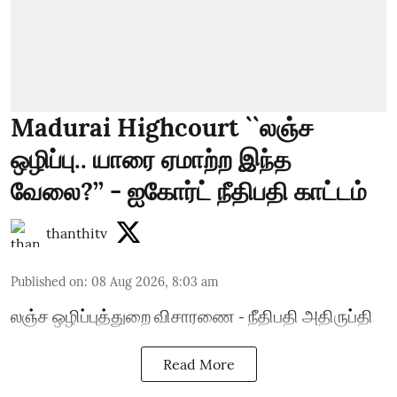
Madurai Highcourt ``லஞ்ச
ஒழிப்பு.. யாரை ஏமாற்ற இந்த
வேலை?’’ - ஐகோர்ட் நீதிபதி காட்டம்
thanthitv
Published on
:
08 Aug 2026, 8:03 am
லஞ்ச ஒழிப்புத்துறை விசாரணை - நீதிபதி அதிருப்தி
Read More