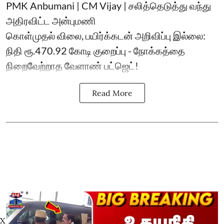
PMK Anbumani | CM Vijay | சலித்தெடுத்து வந்து
அதிரவிட்ட அன்புமணி
கொள்முதல் விலை, பயிர்க்கடன் அறிவிப்பு இல்லை:
நிதி ரூ.470.92 கோடி குறைப்பு - நோக்கத்தை
நிறைவேற்றாத வேளாண் பட்ஜெட்!
Read More
X