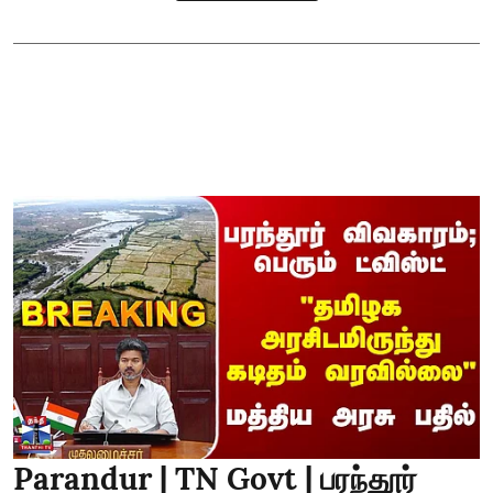
Parandur | TN Govt | பரந்தூர்