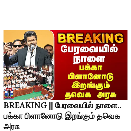
BREAKING || பேரவையில் நாளை..
பக்கா பிளானோடு இறங்கும் தவெக
அரசு