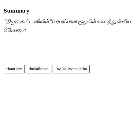
Summary
"திமுக கூட்டணியில்."| பரபரப்பான சூழலில் உடைத்து பேசிய
பிரேமலதா
thanthitv
dmkalliance
DMDK Premalatha