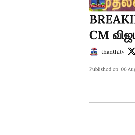
BREAKIN
CM விஜய
thanthitv
Published on
:
06 Au