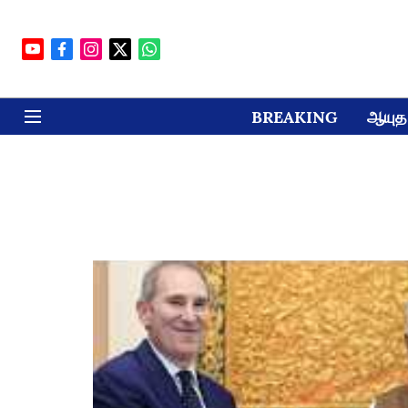
BREAKING
ஆயுத 