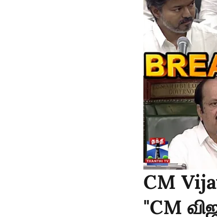
CM Vija
"CM விஜய