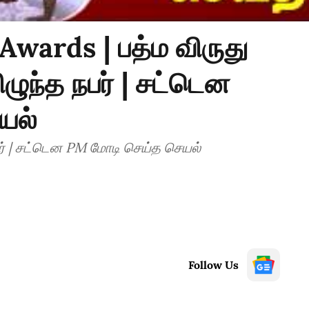
wards | பத்ம விருது
ிழுந்த நபர் | சட்டென
யல்
நபர் | சட்டென PM மோடி செய்த செயல்
Follow Us