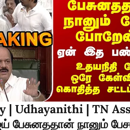
y | Udhayanithi | TN As
் பேசுனததான் நானும் பேச