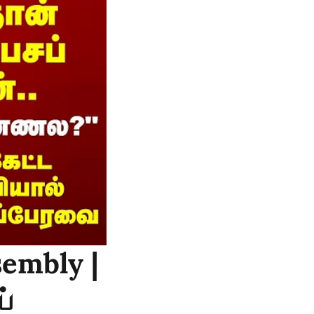
sembly |
ப்