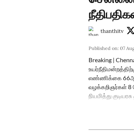
நீதிபதிக
thanthitv
Published on
:
07 Aug
Breaking | Chenn
உயர்நீதிமன்றத்திற
எண்ணிக்கை 66ஆக 
வழக்கறிஞர்கள் 8 ப
நியமித்து குடியரச