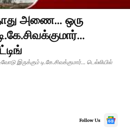
ாது அணை... ஒரு
.கே.சிவக்குமார்...
்டிங்
ு இருக்கும் டி.கே.சிவக்குமார்... டெல்லியில்
Follow Us