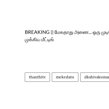
BREAKING || மேகதாது அணை... ஒரு முடிவோட
முக்கிய மீட்டிங்
thanthitv
mekedatu
dkshivakuma