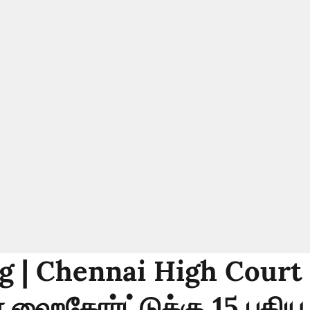
g | Chennai High Court 
ஹைகோர்ட்டுக்கு 15 புதிய