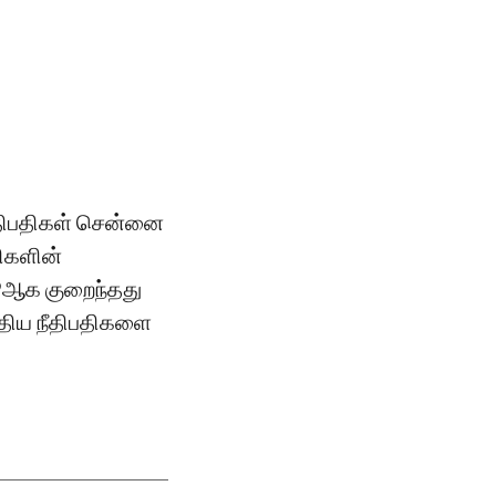
ீதிபதிகள் சென்னை
திகளின்
9ஆக குறைந்தது
புதிய நீதிபதிகளை