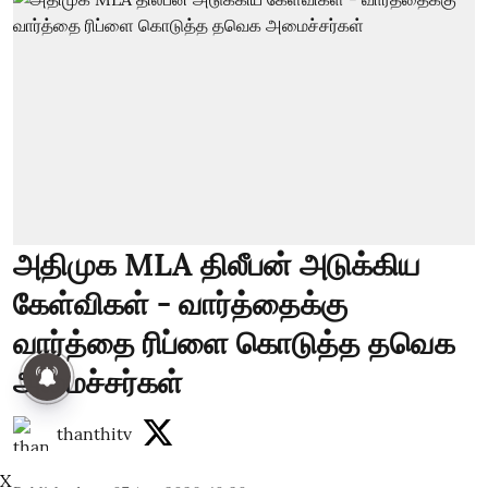
அதிமுக MLA திலீபன் அடுக்கிய
கேள்விகள் - வார்த்தைக்கு
வார்த்தை ரிப்ளை கொடுத்த தவெக
அமைச்சர்கள்
thanthitv
X