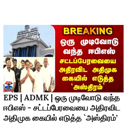
EPS | ADMK | ஒரு முடிவோடு வந்த
ஈபிஎஸ் - சட்டப்பேரவையை அதிரவிட
அதிமுக கையில் எடுத்த `அஸ்திரம்’