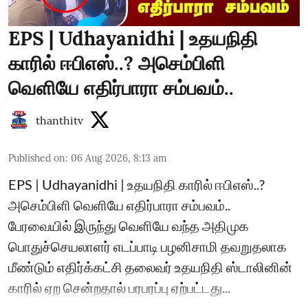
EPS | Udhayanidhi | உதயநிதி
காரில் ஈபிஎஸ்..? அசெம்பிளி
வெளியே எதிர்பாரா சம்பவம்..
thanthitv
Published on
:
06 Aug 2026, 8:13 am
EPS | Udhayanidhi | உதயநிதி காரில் ஈபிஎஸ்..?
அசெம்பிளி வெளியே எதிர்பாரா சம்பவம்..
பேரவையில் இருந்து வெளியே வந்த அதிமுக
பொதுச்செயலாளர் எடப்பாடி பழனிசாமி தவறுதலாக
மீண்டும் எதிர்க்கட்சி தலைவர் உதயநிதி ஸ்டாலினின்
காரில் ஏற சென்றதால் பரபரப்பு ஏற்பட்டது...