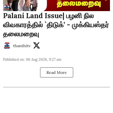
Palani Land Issue| பழனி நில
விவகாரத்தில் `திடுக்’ - முக்கியஸ்தர்
தலைமறைவு
thanthitv
Published on
:
06 Aug 2026, 9:27 am
Read More