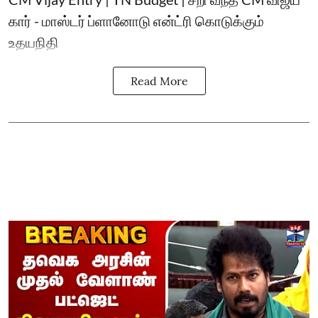
கார் - மாஸ்டர் ப்ளானோடு என்ட்ரி கொடுக்கும்
உதயநிதி
Read More