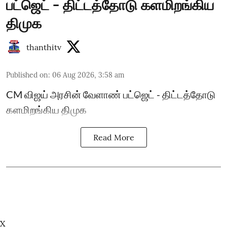
பட்ஜெட் - திட்டத்தோடு களமிறங்கிய
திமுக
thanthitv
Published on
:
06 Aug 2026, 3:58 am
CM விஜய் அரசின் வேளாண் பட்ஜெட் - திட்டத்தோடு
களமிறங்கிய திமுக
Read More
X