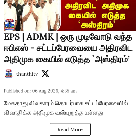
EPS | ADMK | ஒரு முடிவோடு வந்த
ஈபிஎஸ் - சட்டப்பேரவையை அதிரவிட
அதிமுக கையில் எடுத்த `அஸ்திரம்’
thanthitv
Published on
:
06 Aug 2026, 4:35 am
மேகதாது விவகாரம் தொடர்பாக சட்டப்பேரவையில்
விவாதிக்க அதிமுக வலியுறுத்த உள்ளது
Read More