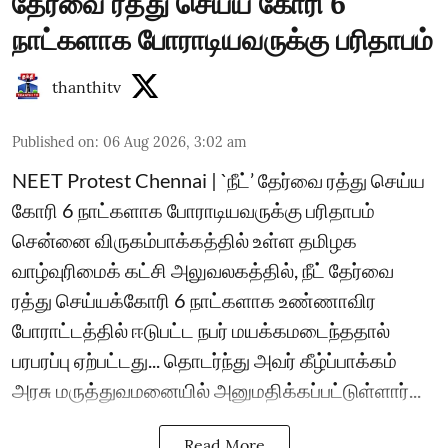
தேர்வை ரத்து செய்ய கோரி 6
நாட்களாக போராடியவருக்கு பரிதாபம்
thanthitv
Published on
:
06 Aug 2026, 3:02 am
NEET Protest Chennai | `நீட்’ தேர்வை ரத்து செய்ய
கோரி 6 நாட்களாக போராடியவருக்கு பரிதாபம்
சென்னை விருகம்பாக்கத்தில் உள்ள தமிழக
வாழ்வுரிமைக் கட்சி அலுவலகத்தில், நீட் தேர்வை
ரத்து செய்யக்கோரி 6 நாட்களாக உண்ணாவிர
போராட்டத்தில் ஈடுபட்ட நபர் மயக்கமடைந்த‌தால்
பரபரப்பு ஏற்பட்ட‌து... தொடர்ந்து அவர் கீழ்ப்பாக்கம்
அரசு மருத்துவமனையில் அனுமதிக்கப்பட்டுள்ளார்...
Read More