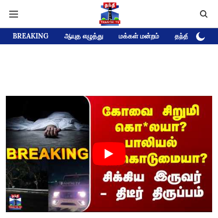
BREAKING
ஆயுத எழுத்து
மக்கள் மன்றம்
தந்தி டிவி D