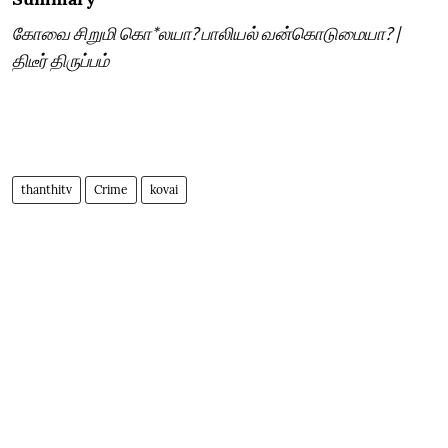
கோவை சிறுமி கொ*லயா? பாலியல் வன்கொடுமையா? |
திடீர் திருப்பம்
thanthitv
Crime
kovai