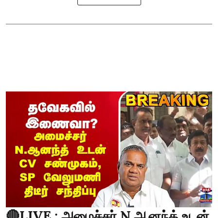
🔴LIVE : அமைச்சர் N.ஆனந்த் உடன்