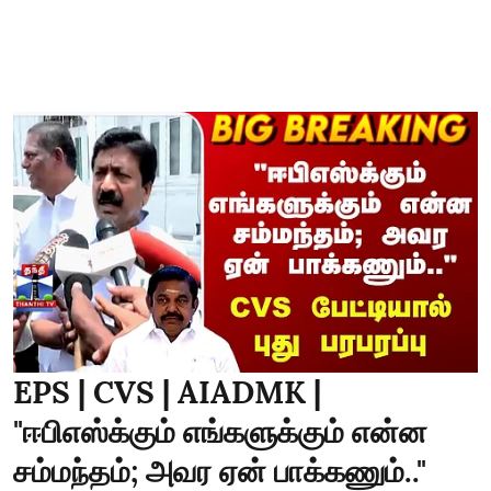
EPS | CVS | AIADMK |
"ஈபிஎஸ்க்கும் எங்களுக்கும் என்ன
சம்மந்தம்; அவர ஏன் பாக்கணும்.."