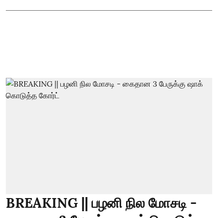
BREAKING || பழனி நில மோசடி -