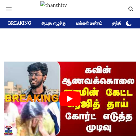
BREAKING
ஆயுத எழுத்து
மக்கள் மன்றம்
தந்தி டிவி D