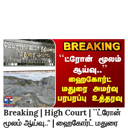
Breaking | High Court | ``ட்ரோன்
மூலம் ஆய்வு..'' | ஹைகோர்ட் மதுரை