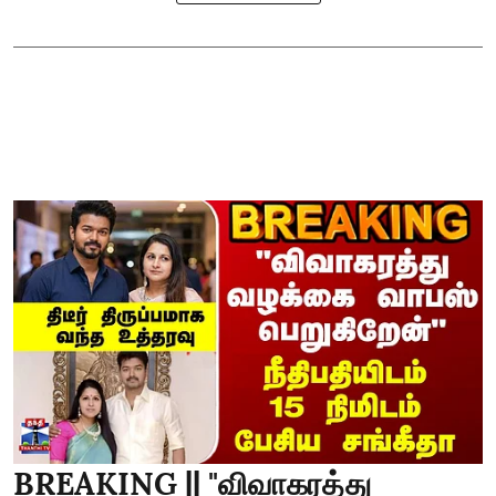
BREAKING || "விவாகரத்து