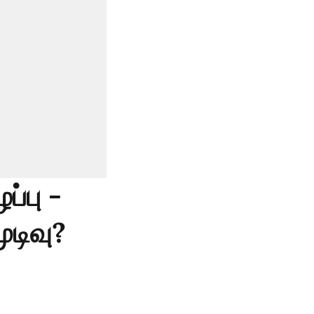
்பு -
ுடிவு?