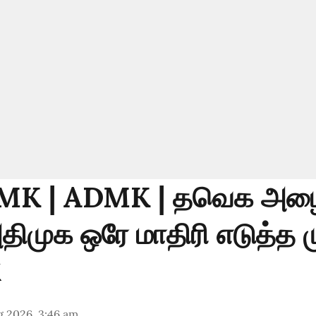
MK | ADMK | தவெக அழைப
திமுக ஒரே மாதிரி எடுத்த ம
g 2026, 3:46 am