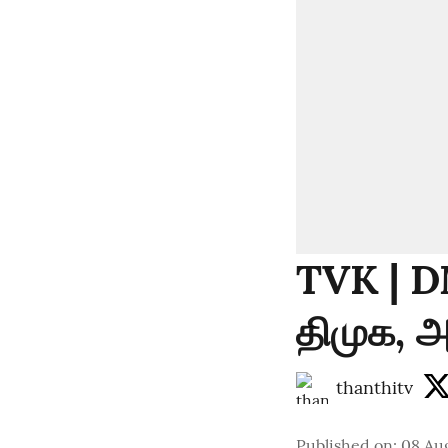
TVK | D
திமுக, அ
thanthitv
Published on
:
08 Au