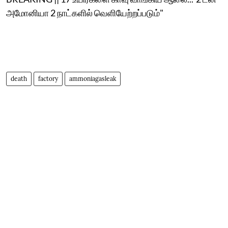
அமோனியா 2 நாட்களில் வெளியேற்றப்படும்"
death
factory
ammoniagasleak