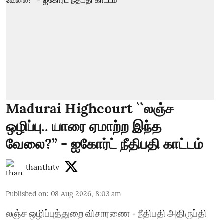
Madurai Highcourt ``லஞ்ச
ஒழிப்பு.. யாரை ஏமாற்ற இந்த
வேலை?’’ - ஐகோர்ட் நீதிபதி காட்டம்
thanthitv
Published on
:
08 Aug 2026, 8:03 am
லஞ்ச ஒழிப்புத்துறை விசாரணை - நீதிபதி அதிருப்தி