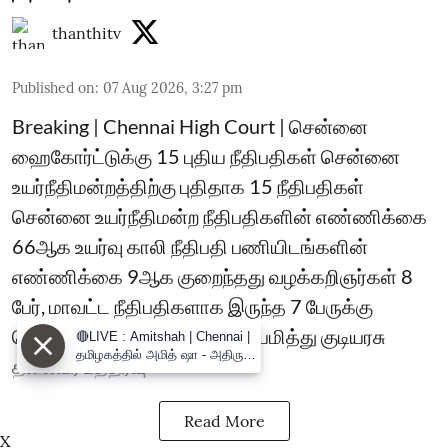
thanthitv
Published on
:
07 Aug 2026, 3:27 pm
Breaking | Chennai High Court | சென்னை
ஹைகோர்ட்டுக்கு 15 புதிய நீதிபதிகள் சென்னை
உயர்நீதிமன்றத்திற்கு புதிதாக 15 நீதிபதிகள்
சென்னை உயர்நீதிமன்ற நீதிபதிகளின் எண்ணிக்கை
66ஆக உயர்வு காலி நீதிபதி பணியிடங்களின்
எண்ணிக்கை 9ஆக குறைந்தது வழக்கறிஞர்கள் 8
பேர், மாவட்ட நீதிபதிகளாக இருந்த 7 பேருக்கு
பொறுப்பு புதிய நீதிபதிகளை நியமித்து குடியரசு
🔴LIVE : Amitshah | Chennai |
தமிழகத்தில் அமித் ஷா - அதிரும்
தலைவர் உத்தரவு
களம்
Read More
X