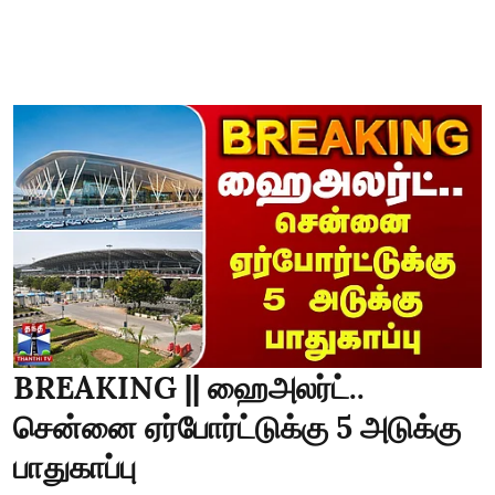
BREAKING || ஹைஅலர்ட்..
சென்னை ஏர்போர்ட்டுக்கு 5 அடுக்கு
பாதுகாப்பு