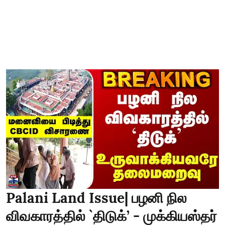
Palani Land Issue| பழனி நில
விவகாரத்தில் `திடுக்’ - முக்கியஸ்தர்