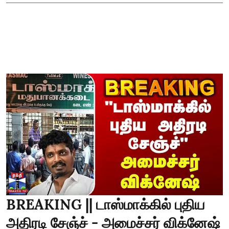
BREAKING || டாஸ்மாக்கில் புதிய
அதிரடி சேஞ்ச் - அமைச்சர் விக்னேஷ்