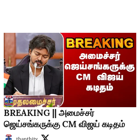
BREAKING || அமைச்சர்
ஜெய்சங்கருக்கு CM விஜய் கடிதம்
thanthitv