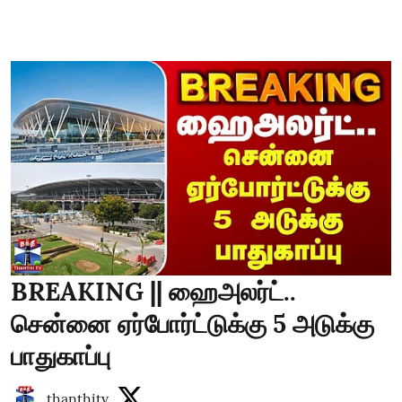
BREAKING || ஹைஅலர்ட்..
சென்னை ஏர்போர்ட்டுக்கு 5 அடுக்கு
பாதுகாப்பு
thanthitv