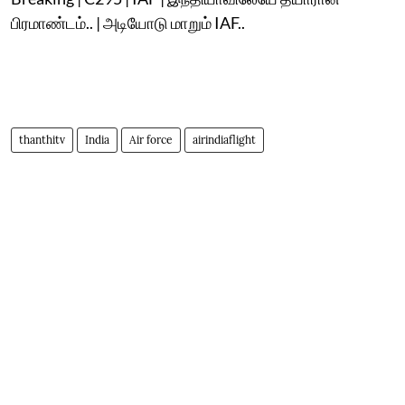
பிரமாண்டம்.. | அடியோடு மாறும் IAF..
thanthitv
India
Air force
airindiaflight