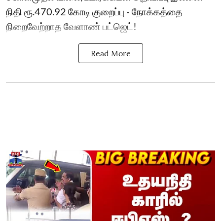
நிதி ரூ.470.92 கோடி குறைப்பு - நோக்கத்தை
நிறைவேற்றாத வேளாண் பட்ஜெட்!
Read More