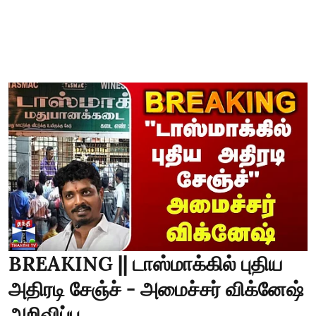
BREAKING || டாஸ்மாக்கில் புதிய
அதிரடி சேஞ்ச் - அமைச்சர் விக்னேஷ்
அறிவிப்பு