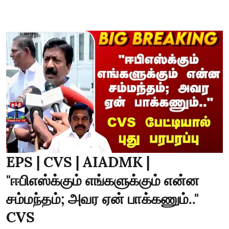
EPS | CVS | AIADMK |
"ஈபிஎஸ்க்கும் எங்களுக்கும் என்ன
சம்மந்தம்; அவர ஏன் பாக்கணும்.."
CVS