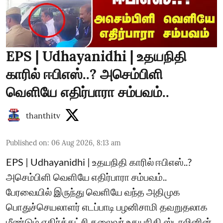
EPS | Udhayanidhi | உதயநிதி
காரில் ஈபிஎஸ்..? அசெம்பிளி
வெளியே எதிர்பாரா சம்பவம்..
thanthitv
Published on
:
06 Aug 2026, 8:13 am
EPS | Udhayanidhi | உதயநிதி காரில் ஈபிஎஸ்..?
அசெம்பிளி வெளியே எதிர்பாரா சம்பவம்..
பேரவையில் இருந்து வெளியே வந்த அதிமுக
பொதுச்செயலாளர் எடப்பாடி பழனிசாமி தவறுதலாக
மீண்டும் எதிர்க்கட்சி தலைவர் உதயநிதி ஸ்டாலினின்