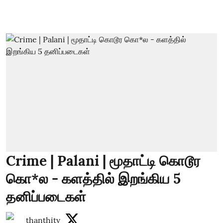
Crime | Palani | மூதாட்டி கொடூர
கொ*ல - களத்தில் இறங்கிய 5
தனிப்படைகள்
thanthitv