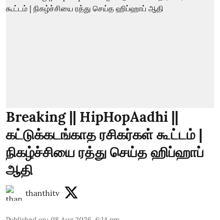
Breaking || HipHopAadhi ||
கட்டுக்கடங்காத ரசிகர்கள் கூட்டம் |
நிகழ்ச்சியை ரத்து செய்த ஹிப்ஹாப்
ஆதி
thanthitv
Published on
:
08 Aug 2026, 6:14 pm