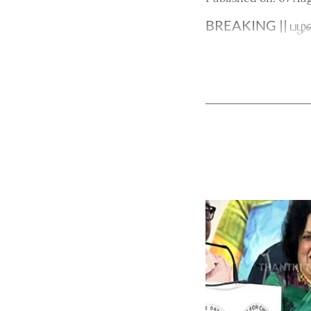
BREAKING || பழனி