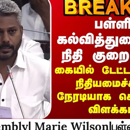
mbly| Marie Wilson|பள்