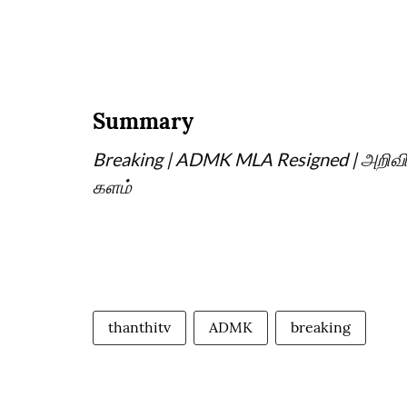
Summary
Breaking | ADMK MLA Resigned | அறிவித்
களம்
thanthitv
ADMK
breaking