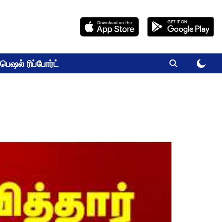
பெஷல் ரிப்போர்ட்