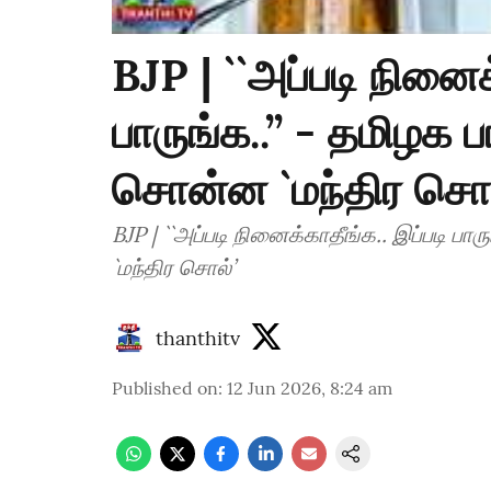
BJP | ``அப்படி நினைக
பாருங்க..’’ - தமிழக
சொன்ன `மந்திர சொல
BJP | ``அப்படி நினைக்காதீங்க.. இப்படி ப
`மந்திர சொல்’
thanthitv
Published on
:
12 Jun 2026, 8:24 am