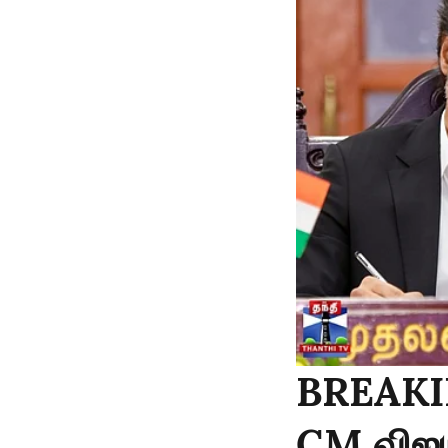
BREAKIN
CM விஜய