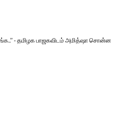
ாருங்க..’’ - தமிழக பாஜகவிடம் அமித்ஷா சொன்ன