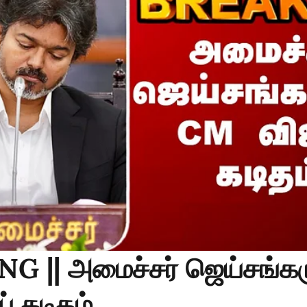
G || அமைச்சர் ஜெய்சங்கர
் கடிதம்