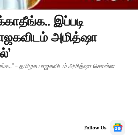
்காதீங்க.. இப்படி
 பாஜகவிடம் அமித்ஷா
்’
ாருங்க..’’ - தமிழக பாஜகவிடம் அமித்ஷா சொன்ன
Follow Us