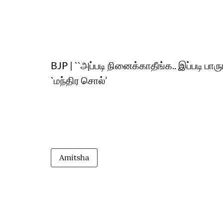
BJP | ``அப்படி நினைக்காதீங்க.. இப்படி ப
`மந்திர சொல்’
Amitsha