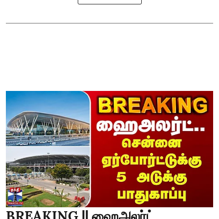
BREAKING || ஹைஅலர்ட்..