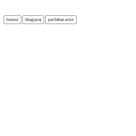
honour
bhagyaraj
parthiban actor