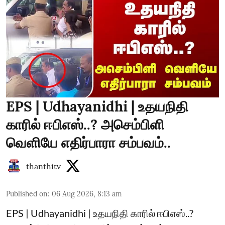
EPS | Udhayanidhi | உதயநிதி
காரில் ஈபிஎஸ்..? அசெம்பிளி
வெளியே எதிர்பாரா சம்பவம்..
thanthitv
Published on
:
06 Aug 2026, 8:13 am
EPS | Udhayanidhi | உதயநிதி காரில் ஈபிஎஸ்..?