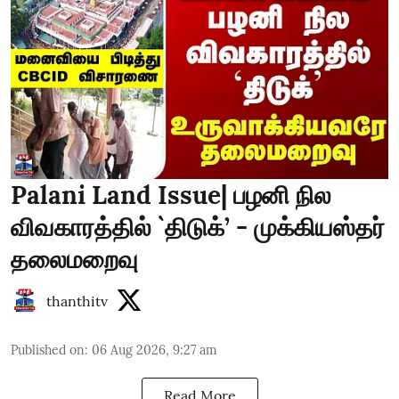
Palani Land Issue| பழனி நில
விவகாரத்தில் `திடுக்’ - முக்கியஸ்தர்
தலைமறைவு
thanthitv
Published on
:
06 Aug 2026, 9:27 am
Read More