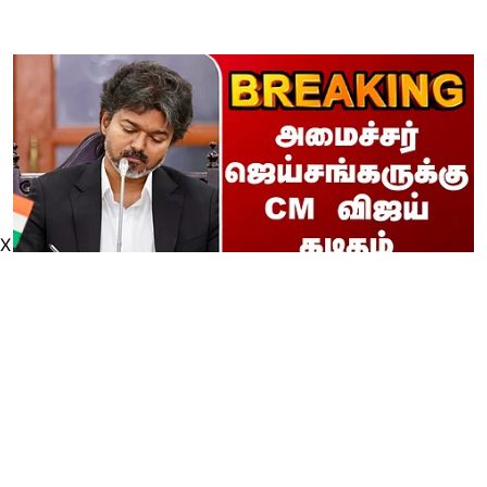
X
BREAKING || அமைச்சர்
ஜெய்சங்கருக்கு CM விஜய் கடிதம்
thanthitv
Published on
:
06 Aug 2026, 3:42 pm