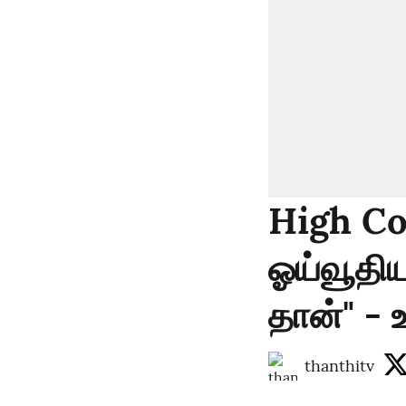
High Cou
ஓய்வூதி
தான்" - உ
thanthitv