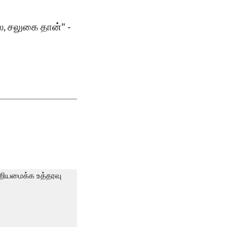
ல, சலுகை தான்" -