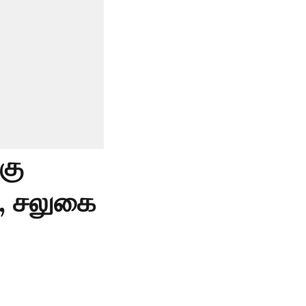
கு
ல, சலுகை