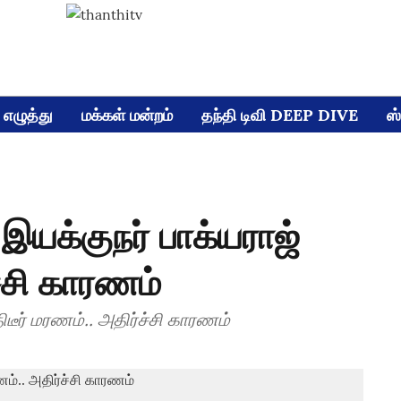
எழுத்து
மக்கள் மன்றம்
தந்தி டிவி DEEP DIVE
ஸ்
இயக்குநர் பாக்யராஜ்
ச்சி காரணம்
ிடீர் மரணம்.. அதிர்ச்சி காரணம்