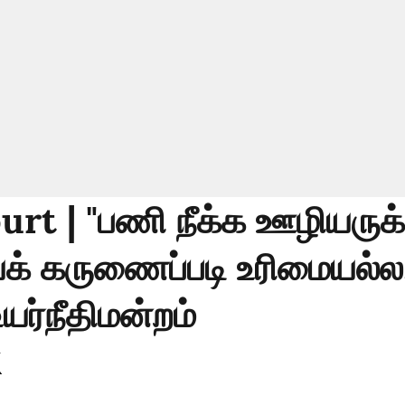
rt | "பணி நீக்க ஊழியருக்
யக் கருணைப்படி உரிமையல்
யர்நீதிமன்றம்