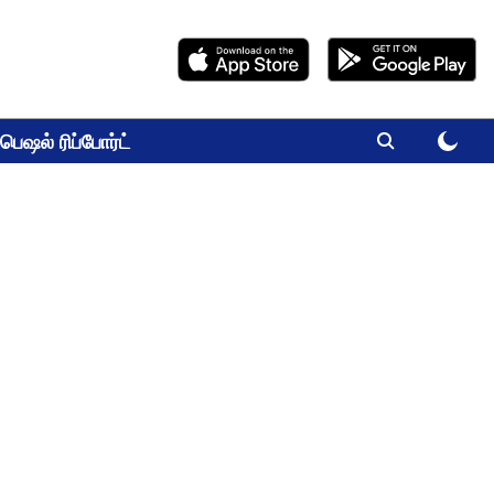
பெஷல் ரிப்போர்ட்