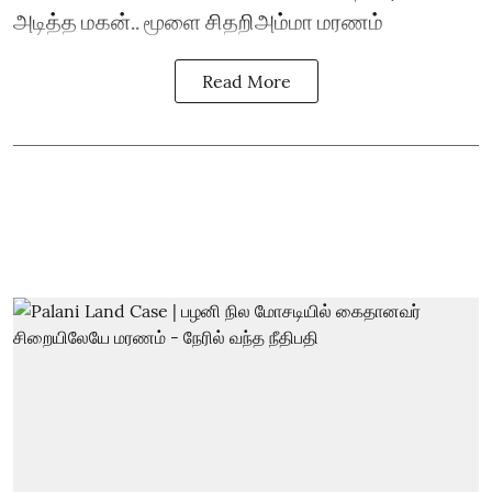
அடித்த மகன்.. மூளை சிதறிஅம்மா மரணம்
Read More