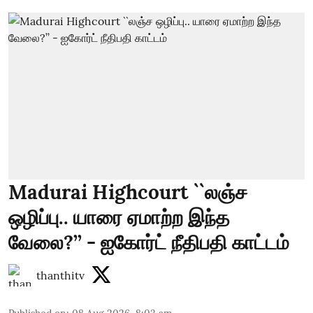
Madurai Highcourt ``லஞ்ச
ஒழிப்பு.. யாரை ஏமாற்ற இந்த
வேலை?’’ - ஐகோர்ட் நீதிபதி காட்டம்
thanthitv