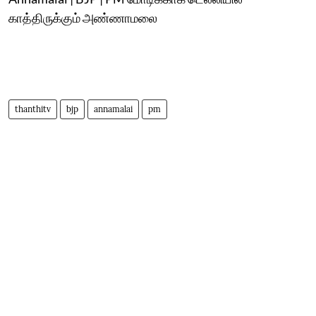
காத்திருக்கும் அண்ணாமலை
thanthitv
bjp
annamalai
pm