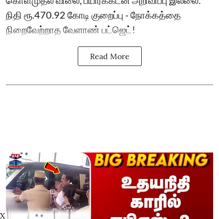
கொள்முதல் விலை, பயிர்க்கடன் அறிவிப்பு இல்லை:
நிதி ரூ.470.92 கோடி குறைப்பு - நோக்கத்தை
நிறைவேற்றாத வேளாண் பட்ஜெட்!
Read More
X