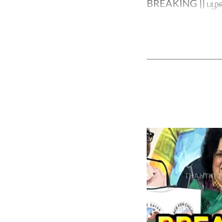
BREAKING || பழனி