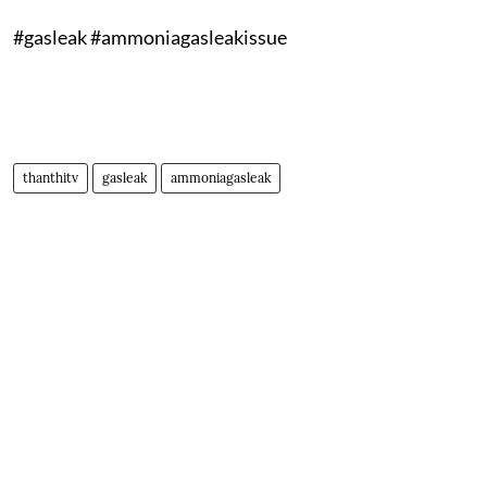
#gasleak #ammoniagasleakissue
thanthitv
gasleak
ammoniagasleak