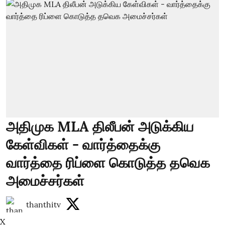
அதிமுக MLA திலீபன் அடுக்கிய
கேள்விகள் - வார்த்தைக்கு
வார்த்தை ரிப்ளை கொடுத்த தவெக
அமைச்சர்கள்
thanthitv
X